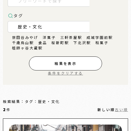
タグ
世田谷みやげ
洋菓子
三軒茶屋駅
成城学園前駅
千歳烏山駅
食品
桜新町駅
下北沢駅
和菓子
祖師ヶ谷大蔵駅
結果を表示
条件をクリアする
検索結果：タグ：歴史・文化
2
件
新しい順
古い順