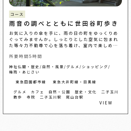
コース
雨音の調べとともに世田谷町歩き
お気に入りの傘を手に、雨の日の町をゆっくりめ
ぐってみませんか。しっとりとした空気に包まれ
た等々力不動尊で心を落ち着け、室内で楽しめる
陶芸体験や、にぎわいのある商店街を気ままに散
所要時間
5時間
策。景色を眺めながら、ラ...
神社仏閣・歴史
自然・風景
グルメ
ショッピング
梅雨・あじさい
東急田園都市線
東急大井町線・目黒線
グルメ
カフェ
自然・公園
歴史・文化
二子玉川
散歩
寺院
二子玉川駅
尾山台駅
VIEW