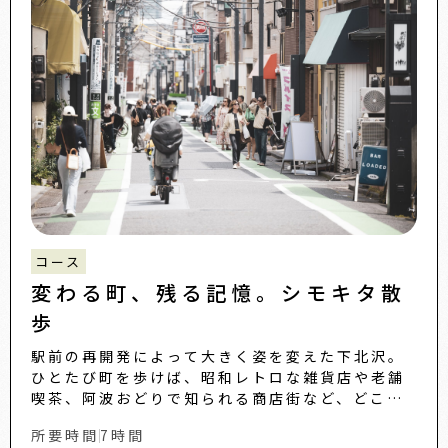
コース
変わる町、残る記憶。シモキタ散
歩
駅前の再開発によって大きく姿を変えた下北沢。
ひとたび町を歩けば、昭和レトロな雑貨店や老舗
喫茶、阿波おどりで知られる商店街など、どこか
懐かしい風景に出合えます。人と文化にふれなが
所要時間
7時間
ら気ままに散策し、変わり...