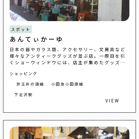
スポット
あんてぃかーゆ
日本の器やガラス類、アクセサリー、文房具など
様々なアンティークグッズが並ぶ店。一際目を引
くショーウィンドウには、店主が集めたグッズが
勢ぞろい。中でも、19世紀後半から20世紀の陶磁
ショッピング
器は小皿、大皿、湯飲
京王井の頭線
小田急小田原線
下北沢駅
VIEW