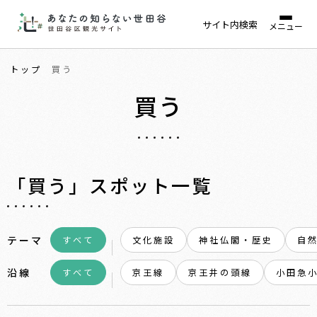
サイト内検索
メニュー
トップ
買う
買う
「買う」スポット一覧
テーマ
すべて
文化施設
神社仏閣・歴史
自
沿線
すべて
京王線
京王井の頭線
小田急