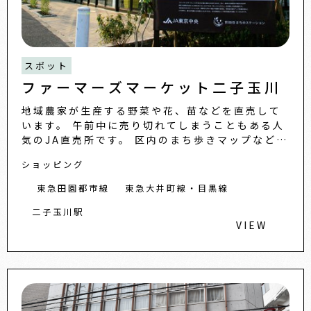
スポット
ファーマーズマーケット二子玉川
地域農家が生産する野菜や花、苗などを直売して
います。 午前中に売り切れてしまうこともある人
気のJA直売所です。 区内のまち歩きマップなどを
集めた観光情報コーナーもありますので、お気軽
ショッピング
にお立ち寄りく
東急田園都市線
東急大井町線・目黒線
二子玉川駅
VIEW