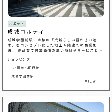
スポット
成城コルティ
成城学園前駅に直結の「成城らしい豊かさの追
求」をコンセプトにした地上４階建ての商業施
設。 高品質で付加価値の高い商品やサービスとと
もに日々の生活に便利な３６店舗で構成する、 緑
ショッピング
と光あふれる空のある
小田急小田原線
成城学園前駅
VIEW