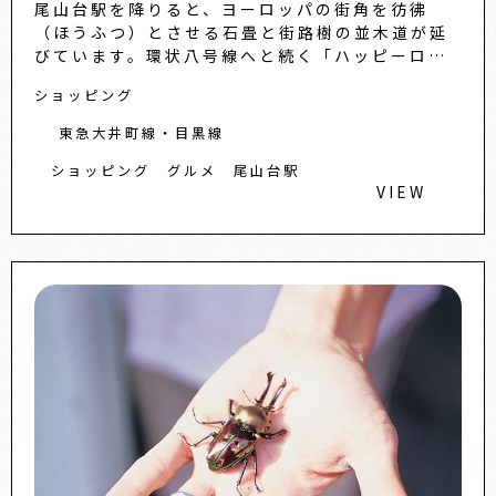
尾山台駅を降りると、ヨーロッパの街角を彷彿
（ほうふつ）とさせる石畳と街路樹の並木道が延
びています。環状八号線へと続く「ハッピーロー
ド尾山台」は、個性豊かな飲食店や世界的に有名
ショッピング
なパティスリー、こだわりの
東急大井町線・目黒線
ショッピング
グルメ
尾山台駅
VIEW