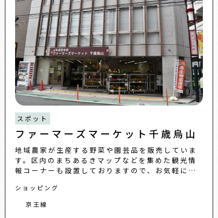
スポット
ファーマーズマーケット千歳烏山
地域農家が生産する野菜や園芸品を販売していま
す。区内のまちあるきマップなどを集めた観光情
報コーナーも設置しておりますので、お気軽にお
立ち寄りください。※2階や3階にはカルチャース
ショッピング
クールスペースや多目的
京王線