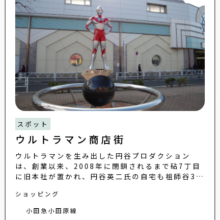
スポット
ウルトラマン商店街
ウルトラマンを生み出した円谷プロダクション
は、創業以来、2008年に閉鎖されるまで砧7丁目
に旧本社が置かれ、円谷英二氏の自宅も祖師谷3丁
目にあったため、昔から街ぐるみで交流があった
ショッピング
といいます。そこで、
小田急小田原線