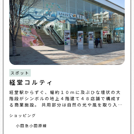
スポット
経堂コルティ
経堂駅からずぐ、幅約１０ｍに及ぶひな壇状の大
階段がシンボルの地上４階建て４８店舗で構成す
る商業施設。 共用部分は自然の光や風を取り入れ
る構造となっており、空調や照明による電力負荷
ショッピング
の低減に努めるほか、
小田急小田原線