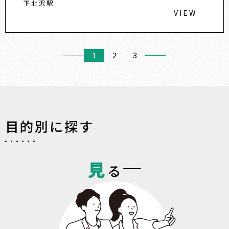
下北沢駅
VIEW
1
2
3
目的別に探す
見
る