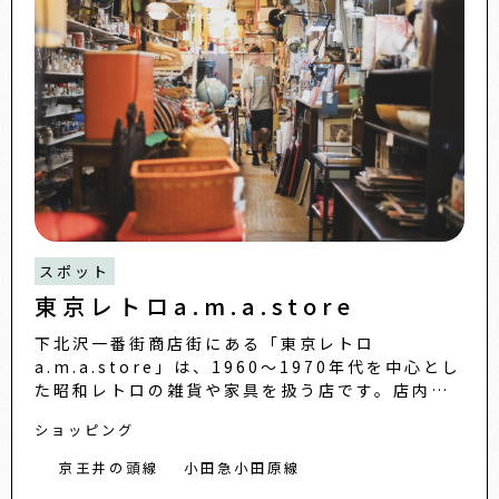
スポット
東京レトロa.m.a.store
下北沢一番街商店街にある「東京レトロ
a.m.a.store」は、1960〜1970年代を中心とし
た昭和レトロの雑貨や家具を扱う店です。店内に
は、かつて日用品や実用品として使われていた
ショッピング
品々が並び、今見る
京王井の頭線
小田急小田原線