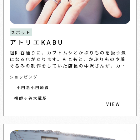
スポット
アトリエKABU
祖師谷通りに、カブトムシとかぶりものを扱う気
になる店があります。もともと、かぶりものや着
ぐるみの制作をしていた店長の中沢さんが、カブ
トムシやクワガワの販売を始めたのがこの店。
ショッピング
100種類以上の品種を取り
小田急小田原線
祖師ヶ谷大蔵駅
VIEW