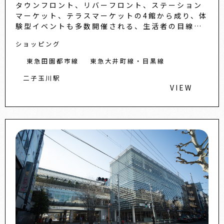
タウンフロント、リバーフロント、ステーション
マーケット、テラスマーケットの4館から成り、体
験型イベントも多数開催される、生活者の目線に
寄り添った複合商業施設です。レディース、メン
ショッピング
ズファッションをはじめ
東急田園都市線
東急大井町線・目黒線
二子玉川駅
VIEW