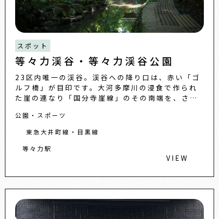
スポット
等々力渓谷・等々力渓谷公園
23区内唯一の渓谷。渓谷への降り口は、赤い「ゴ
ルフ橋」が目印です。大河多摩川の浸食で作られ
た崖の連なり「国分寺崖線」のその南端を、さら
に谷沢川が削り、鬱蒼と樹林に囲まれた渓谷が形
公園・スポーツ
づくられました。崖面か
東急大井町線・目黒線
等々力駅
VIEW