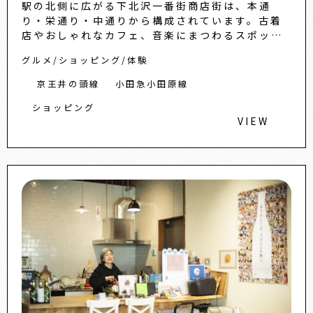
駅の北側に広がる下北沢一番街商店街は、本通
り・栄通り・中通りから構成されています。古着
店やおしゃれなカフェ、音楽にまつわるスポット
が点在する一方で、生活に密着した昔ながらの八
グルメ
ショッピング
体験
百屋や酒屋などもあり、買い
京王井の頭線
小田急小田原線
ショッピング
VIEW