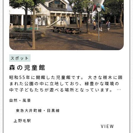
スポット
森の児童館
昭和55年に開館した児童館です。 大きな樹木に囲
まれた公園の中に立地しており、緑豊かな環境の
中で子どもたちが遊べる場所となっています。 児
童館の運営は、「森の児童館運営協議会」があ
自然・風景
り、地域のコミュ
東急大井町線・目黒線
上野毛駅
VIEW