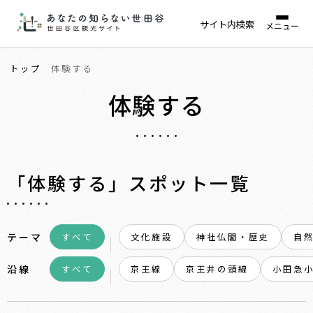
サイト内検索
メニュー
トップ
体験する
体験する
「体験する」スポット一覧
テーマ
すべて
文化施設
神社仏閣・歴史
自
沿線
すべて
京王線
京王井の頭線
小田急