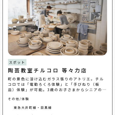
スポット
陶芸教室チルコロ 等々力店
町の景色に溶け込むガラス張りのアトリエ。チル
コロでは「電動ろくろ体験」と「手びねり（板
皿）体験」が可能。3歳のお子さまからシニアの方
まで、一人ひとりの感性に寄り添った丁寧なサポ
その他
体験
ートが受けられるため、初
東急大井町線・目黒線