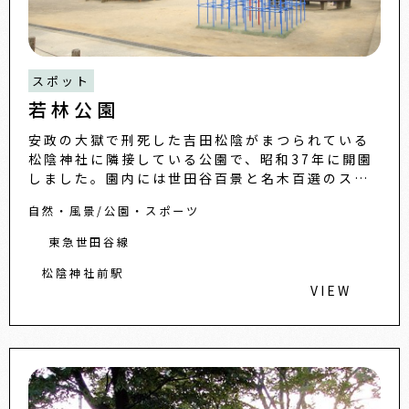
スポット
若林公園
安政の大獄で刑死した吉田松陰がまつられている
松陰神社に隣接している公園で、昭和37年に開園
しました。園内には世田谷百景と名木百選のスジ
ダイ群があり、夏には涼しい木陰を作って、人々
自然・風景
公園・スポーツ
の憩いの場となっていま
東急世田谷線
松陰神社前駅
VIEW