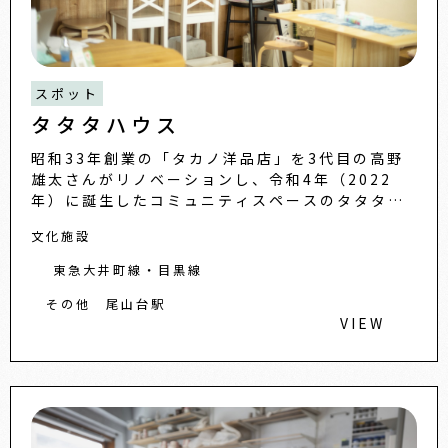
スポット
タタタハウス
昭和33年創業の「タカノ洋品店」を3代目の高野
雄太さんがリノベーションし、令和4年（2022
年）に誕生したコミュニティスペースのタタタハ
ウス。赤ちゃん連れのママの休憩やお年寄りのお
文化施設
茶飲みの場として親し
東急大井町線・目黒線
その他
尾山台駅
VIEW