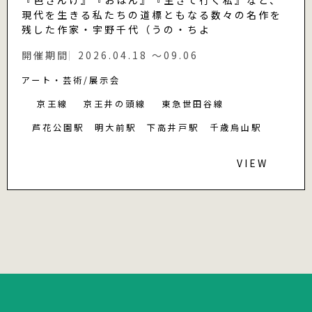
『色ざんげ』『おはん』『生きて行く私』など、
現代を生きる私たちの道標ともなる数々の名作を
残した作家・宇野千代（うの・ちよ
開催期間
2026.04.18 〜09.06
アート・芸術
展示会
京王線
京王井の頭線
東急世田谷線
芦花公園駅
明大前駅
下高井戸駅
千歳烏山駅
VIEW