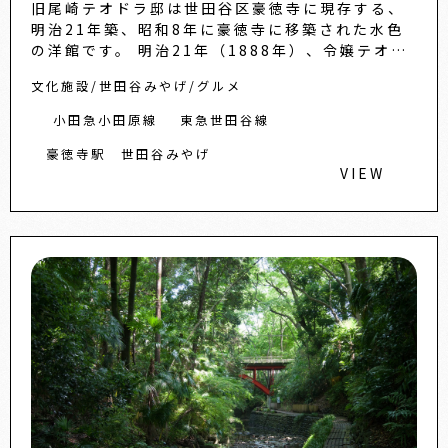
旧尾崎テオドラ邸は世田谷区豪徳寺に現存する、
明治21年築、昭和8年に豪徳寺に移築された水色
の洋館です。 明治21年（1888年）、令嬢テオド
ラ英子の来日時期に、日本人の父である男爵が建
文化施設
世田谷みやげ
グルメ
てたと言われて
小田急小田原線
東急世田谷線
豪徳寺駅
世田谷みやげ
VIEW