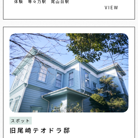
体験
等々力駅
尾山台駅
VIEW
スポット
旧尾崎テオドラ邸