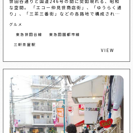
世田谷通りと国道246号の間に突如現れる、昭和
な空間。 「エコー仲見世商店街」、「ゆうらく通
り」、「三茶三番街」などの各路地で構成された
通称「三角地帯」は、世田谷随一の飲み屋街。和
グルメ
洋中、あらゆるジャ
東急世田谷線
東急田園都市線
三軒茶屋駅
VIEW