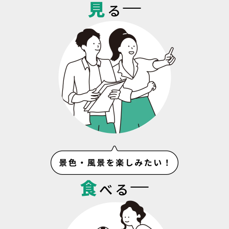
見
る
食
べる