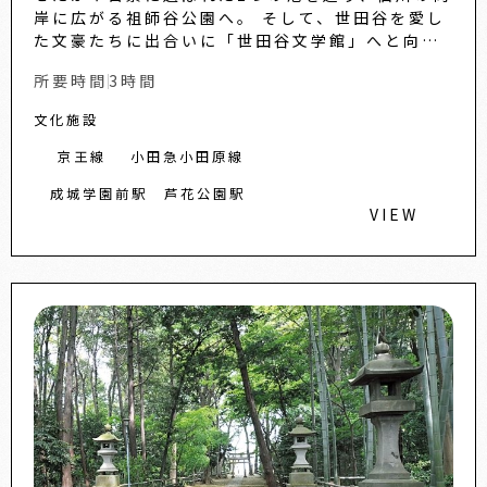
岸に広がる祖師谷公園へ。 そして、世田谷を愛し
た文豪たちに出合いに「世田谷文学館」へと向か
います。...
所要時間
3時間
文化施設
京王線
小田急小田原線
成城学園前駅
芦花公園駅
VIEW