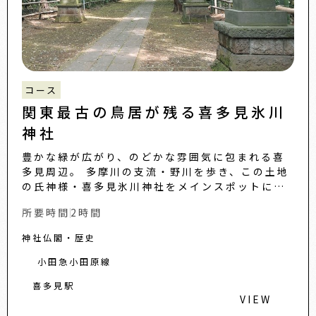
コース
関東最古の鳥居が残る喜多見氷川
神社
豊かな緑が広がり、のどかな雰囲気に包まれる喜
多見周辺。 多摩川の支流・野川を歩き、この土地
の氏神様・喜多見氷川神社をメインスポットに設
定してみました。どこか懐かしく、心和む、そん
所要時間
2時間
な街歩きをお楽し...
神社仏閣・歴史
小田急小田原線
喜多見駅
VIEW