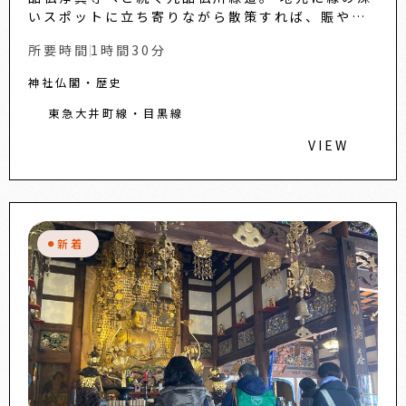
いスポットに立ち寄りながら散策すれば、賑やか
な自由が丘とは違う一面を知ることができるでし
所要時間
1時間30分
ょう。...
神社仏閣・歴史
東急大井町線・目黒線
VIEW
新着