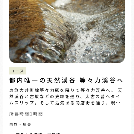
コース
都内唯一の天然渓谷 等々力渓谷へ
東急大井町線等々力駅を降りて等々力渓谷へ。 天
然渓谷と古墳などの史跡を巡り、太古の昔へタイ
ムスリップ。そして活気ある商店街を通り、現在
へ戻ります。...
所要時間
1時間
自然・風景