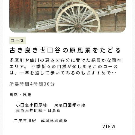
コース
古き良き世田谷の原風景をたどる
多摩川や仙川の恵みを存分に受けた緑豊かな岡本
エリア。 四季折々の自然が楽しめるこのコース
は、一年を通して歩いてみるのもおすすめで
す。...
所要時間
4時間30分
自然・風景
小田急小田原線
東急田園都市線
東急大井町線・目黒線
二子玉川駅
成城学園前駅
VIEW