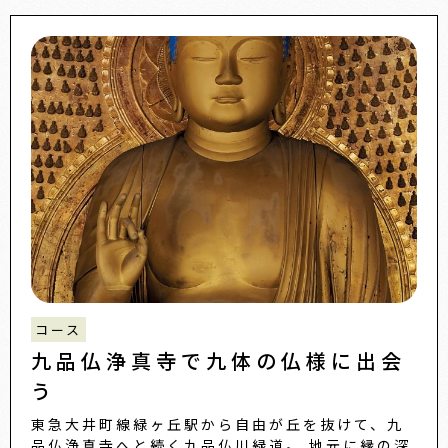
コース
九品仏浄真寺で九体の仏様に出会
う
東急大井町線緑ヶ丘駅から自由が丘を抜けて、九
品仏浄真寺へと続く九品仏川緑道。 地元に縁の深