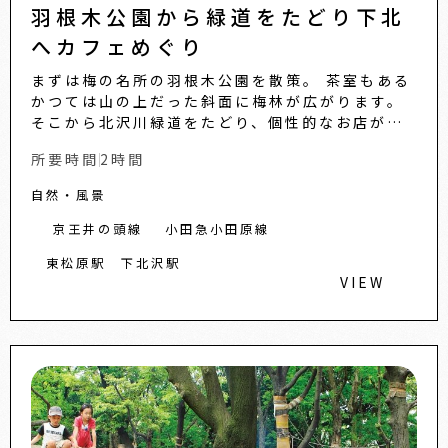
羽根木公園から緑道をたどり下北
へカフェめぐり
まずは梅の名所の羽根木公園を散策。 茶室もある
かつては山の上だった斜面に梅林が広がります。
そこから北沢川緑道をたどり、個性的なお店が並
び、多様なカルチャーを発信する街、下北沢へ。
所要時間
2時間
今昔のカフェめぐ...
自然・風景
京王井の頭線
小田急小田原線
東松原駅
下北沢駅
VIEW