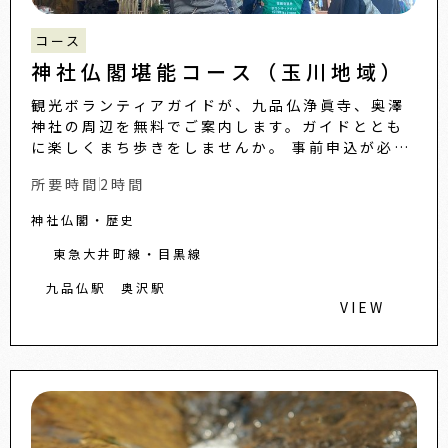
コース
神社仏閣堪能コース（玉川地域）
観光ボランティアガイドが、九品仏浄眞寺、奥澤
神社の周辺を無料でご案内します。ガイドととも
に楽しくまち歩きをしませんか。 事前申込が必要
です。 詳しくは、観光ボランティアガイドページ
所要時間
2時間
をご覧ください。...
神社仏閣・歴史
東急大井町線・目黒線
九品仏駅
奥沢駅
VIEW