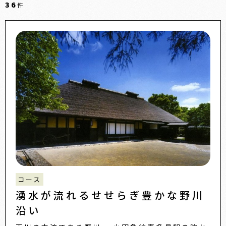
36
件
コース
湧水が流れるせせらぎ豊かな野川
沿い