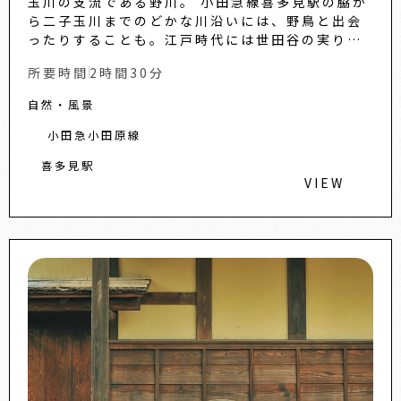
玉川の支流である野川。 小田急線喜多見駅の脇か
ら二子玉川までのどかな川沿いには、野鳥と出会
ったりすることも。江戸時代には世田谷の実りを
支えた農業用水路「次大夫堀」、道路の下に上水
所要時間
2時間30分
道が流れる、荒玉...
自然・風景
小田急小田原線
喜多見駅
VIEW