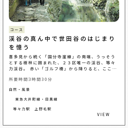
コース
渓谷の真ん中で世田谷のはじまり
を憶う
喜多見から続く「国分寺崖線」の南端、うっそう
とする樹林に囲まれた、２３区唯一の渓谷、等々
力渓谷。 赤い「ゴルフ橋」から降りると、ここが
街中だと忘れてしまうほど、静けさがひろがりま
所要時間
3時間30分
す。崖面からは古...
自然・風景
東急大井町線・目黒線
等々力駅
上野毛駅
VIEW