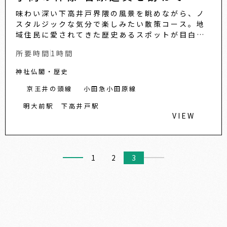
味わい深い下高井戸界隈の風景を眺めながら、ノ
スタルジックな気分で楽しみたい散策コース。地
域住民に愛されてきた歴史あるスポットが目白押
し。懐かしくも愛おしい独特のムードに包まれま
所要時間
1時間
す。...
神社仏閣・歴史
京王井の頭線
小田急小田原線
明大前駅
下高井戸駅
VIEW
1
2
3