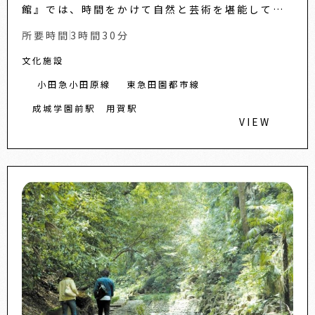
館』では、時間をかけて自然と芸術を堪能して下
さい。...
所要時間
3時間30分
文化施設
小田急小田原線
東急田園都市線
成城学園前駅
用賀駅
VIEW