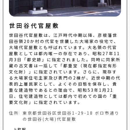
世田谷代官屋敷
世田谷代官屋敷は、江戸時代中期以降、彦根藩世
田谷領20か村の代官を世襲した大場家の役宅で、
大場代官屋敷とも呼ばれています。大名領の代官
屋敷としては都内唯一の存在であり、昭和27年11
月3日「都史跡」に指定されました。同時に同家所
蔵の古文書は一括して「都重宝（現在都指定有形
文化財）」に指定されています。さらに、現存す
る大場家住宅主家及び表門の2棟が、近世中期の代
表的上層民家として、よくその旧態を保存し、貴
重な建造物であるとの理由で、昭和53年1月21
日、住宅建造物としては都内で初めての国の「重
要文化財」に指定されています。
住所
東京都世田谷区世田谷1-29-18 ボロ市通り
の世田谷(大場)代官屋敷
上町駅