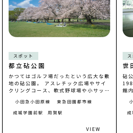
スポット
ス
都立砧公園
世
かつてはゴルフ場だったという広大な敷
砧
地の砧公園。 アスレチック広場やサイ
19
クリングコース、軟式野球場や小サッカ
館
ー場（有料
ク
小田急小田原線
東急田園都市線
成城学園前駅
用賀駅
成
VIEW