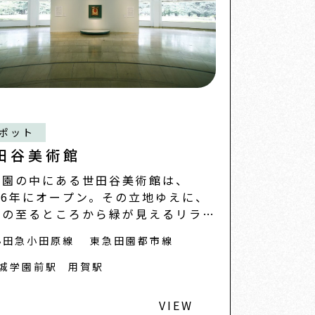
ポット
田谷美術館
公園の中にある世田谷美術館は、
86年にオープン。その立地ゆえに、
内の至るところから緑が見えるリラッ
ス空間の中で
小田急小田原線
東急田園都市線
城学園前駅
用賀駅
VIEW