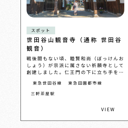
スポット
世田谷山観音寺（通称 世田谷
観音）
戦後間もない頃、睦賢和尚（ぼっけんお
しょう）が宗派に属さない祈願寺として
創建しました。仁王門の下に立ち手を叩
くと、まるで
東急世田谷線
東急田園都市線
三軒茶屋駅
VIEW