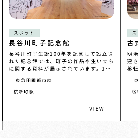
スポット
ス
長谷川町子記念館
古
長谷川町子生誕100年を記念して設立さ
明治
れた記念館では、町子の作品や生い立ち
建さ
に関する資料が展示されています。1階
移
の常設展示
と
東急田園都市線
桜新町駅
桜
VIEW