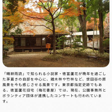
「晴耕雨読」で知られる小説家・徳冨蘆花が晩年を過ごし
た茅葺きの自邸を中心に、雑木林や竹林など、世田谷の原
風景を今も感じさせる風景です。東京都指定史跡でもあ
る、徳冨蘆花旧宅（梅花書屋）では、現在、公園事務所と
ボランティア団体が連携したコンサートも行われていま
す。