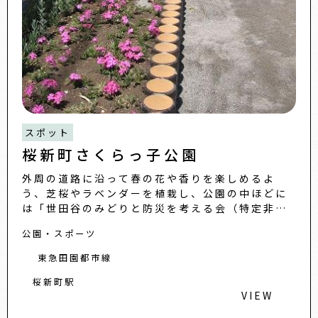
スポット
桜新町さくらっ子公園
外周の道路に沿って春の花や香りを楽しめるよ
う、芝桜やラベンダーを植栽し、公園の中ほどに
は「世田谷のみどりと防災を考える会（特定非営
利活動法人）」から寄付されたサトザクラ2本が新
公園・スポーツ
たに植栽されました。地域
東急田園都市線
桜新町駅
VIEW