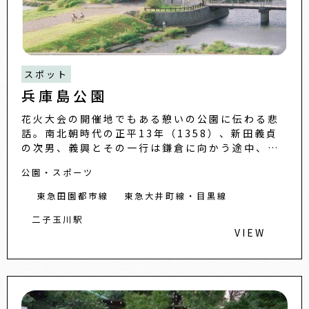
スポット
兵庫島公園
花火大会の開催地でもある憩いの公園に伝わる悲
話。南北朝時代の正平13年（1358）、新田義貞
の次男、義興とその一行は鎌倉に向かう途中、足
利方に通じる者たちの謀略で、多摩川の矢口の渡
公園・スポーツ
しから船に乗り込みま
東急田園都市線
東急大井町線・目黒線
二子玉川駅
VIEW