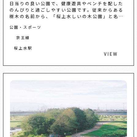
日当りの良い公園で、健康遊具やベンチを配した
のんびりと過ごしやすい公園です。従来からある
樹木の名前から、「桜上水しいの木公園」と名づ
けられました。しいの木やカワヅザクラやツツジ
公園・スポーツ
等が植えられており、春に
京王線
桜上水駅
VIEW