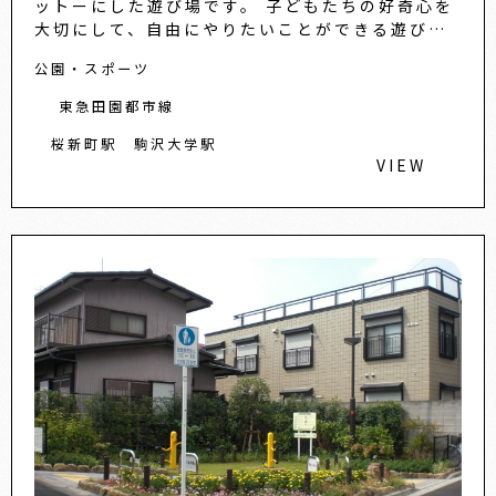
ットーにした遊び場です。 子どもたちの好奇心を
大切にして、自由にやりたいことができる遊び場
を作ろうというもので、1940年（昭和15年）以
公園・スポーツ
降ヨーロッパを中
東急田園都市線
桜新町駅
駒沢大学駅
VIEW