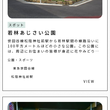
スポット
若林あじさい公園
世田谷線松陰神社前駅から若林駅間の線路沿いに
100平方メートルほどの小さな公園。この公園に
は、周辺にお住まいの皆様が身近に花やみどりを
親しめる花壇や植栽、小さなお子さんが安心して
公園・スポーツ
遊べるちょっとした芝生
東急世田谷線
松陰神社前駅
VIEW