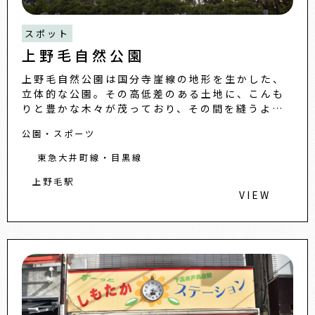
スポット
上野毛自然公園
上野毛自然公園は国分寺崖線の地形を生かした、
立体的な公園。その高低差のある土地に、こんも
りと豊かな木々が茂っており、その間を縫うよう
に階段が設置されています。まるで、山の頂上か
公園・スポーツ
ら見下ろすかのような雰囲
東急大井町線・目黒線
上野毛駅
VIEW