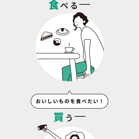
食
べる
買
う