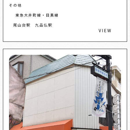
間1回300円）などにもご利用いただけます。車い
その他
す、おむつ交換対応
東急大井町線・目黒線
尾山台駅
九品仏駅
VIEW