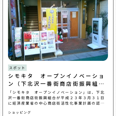
スポット
シモキタ オープンイノベーショ
ン（下北沢一番街商店街振興組
合）
「シモキタ オープンイノベーション」は、下北
沢一番街商店街振興組合が平成２３年３月３１日
に経済産業省の中心商店街活性化事業計画の認定
を受け「新たな街の魅力づくり・イベントによる
ショッピング
「シモキタ オープンイノ