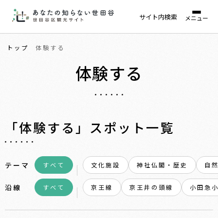
サイト内検索
メニュー
トップ
体験する
体験する
「体験する」スポット一覧
テーマ
すべて
文化施設
神社仏閣・歴史
自
沿線
すべて
京王線
京王井の頭線
小田急