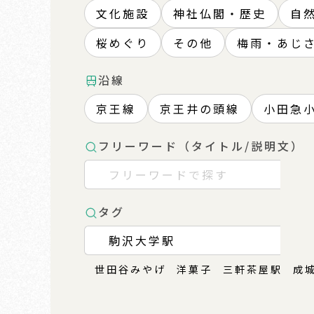
文化施設
神社仏閣・歴史
自
桜めぐり
その他
梅雨・あじ
沿線
京王線
京王井の頭線
小田急
フリーワード（タイトル/説明文）
タグ
世田谷みやげ
洋菓子
三軒茶屋駅
成