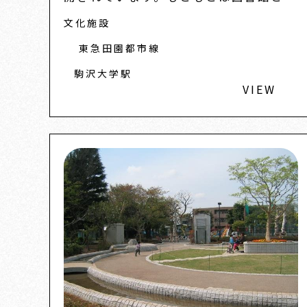
て、ライト風建築の第一人者である菅原
文化施設
榮蔵氏が設計し、昭和3年に完成したも
の。ステンドグラスや...
東急田園都市線
駒沢大学駅
VIEW