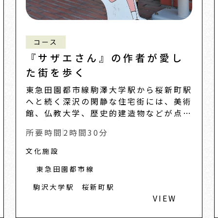
コース
『サザエさん』の作者が愛し
た街を歩く
東急田園都市線駒澤大学駅から桜新町駅
へと続く深沢の閑静な住宅街には、美術
館、仏教大学、歴史的建造物などが点
在。 好奇心のおもむくままに寄り道し
所要時間
2時間30分
ながら歩きましょう。
文化施設
東急田園都市線
駒沢大学駅
桜新町駅
VIEW