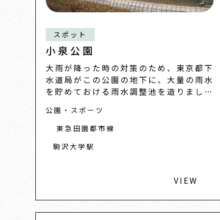
スポット
小泉公園
大雨が降った時の対策のため、東京都下
水道局がこの公園の地下に、大量の雨水
を貯めておける雨水調整池を造りまし
た。その工事のため撤去した噴水などの
公園・スポーツ
上部施設が新しい施設に造り替えられま
した。地域の皆さんの声...
東急田園都市線
駒沢大学駅
VIEW