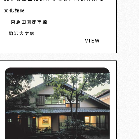
る芸術の紹介に努めてきた郷倉氏がオー
文化施設
ナーを務める画廊。祖父のアトリエだっ
たという築70年の数...
東急田園都市線
駒沢大学駅
VIEW