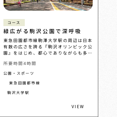
コース
緑広がる駒沢公園で深呼吸
東急田園都市線駒澤大学駅の周辺は日本
有数の広さを誇る『駒沢オリンピック公
園』をはじめ、都心でありながらも多く
の緑に囲まれた地域です。 樹々の息吹
所要時間
4時間
きを感じながら、ゆったりと散策しまし
ょう。
公園・スポーツ
東急田園都市線
駒沢大学駅
VIEW