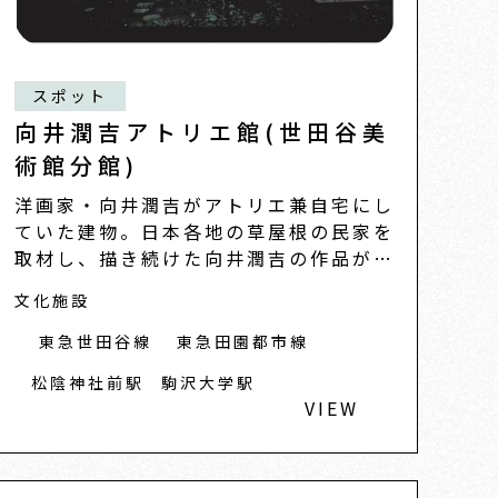
スポット
向井潤吉アトリエ館(世田谷美
術館分館)
洋画家・向井潤吉がアトリエ兼自宅にし
ていた建物。日本各地の草屋根の民家を
取材し、描き続けた向井潤吉の作品が展
示されています。建物は、古民家の部材
文化施設
が使われ、雑木の繁る緑豊かな庭を眺め
ながらゆっくりとした...
東急世田谷線
東急田園都市線
松陰神社前駅
駒沢大学駅
VIEW