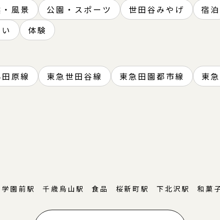
然・風景
公園・スポーツ
世田谷みやげ
宿泊
さい
体験
小田原線
東急世田谷線
東急田園都市線
東急
城学園前駅
千歳烏山駅
食品
桜新町駅
下北沢駅
和菓