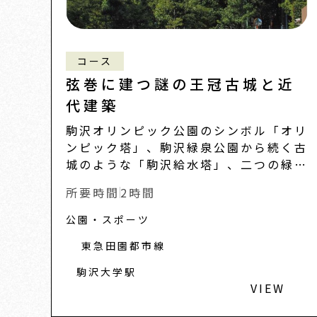
コース
弦巻に建つ謎の王冠古城と近
代建築
駒沢オリンピック公園のシンボル「オリ
ンピック塔」、駒沢緑泉公園から続く古
城のような「駒沢給水塔」、二つの緑道
を歩いて、水と緑豊かな公園と近代建築
所要時間
2時間
をめぐるコースです。
公園・スポーツ
東急田園都市線
駒沢大学駅
VIEW