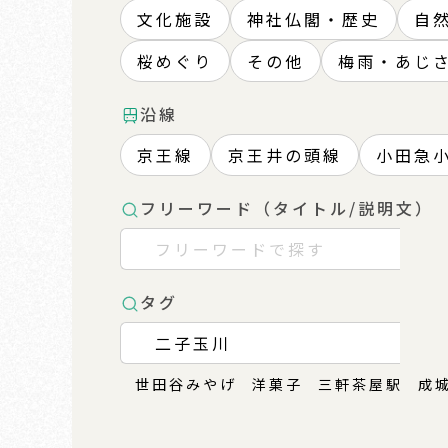
文化施設
神社仏閣・歴史
自
桜めぐり
その他
梅雨・あじ
沿線
京王線
京王井の頭線
小田急
フリーワード（タイトル/説明文）
タグ
世田谷みやげ
洋菓子
三軒茶屋駅
成