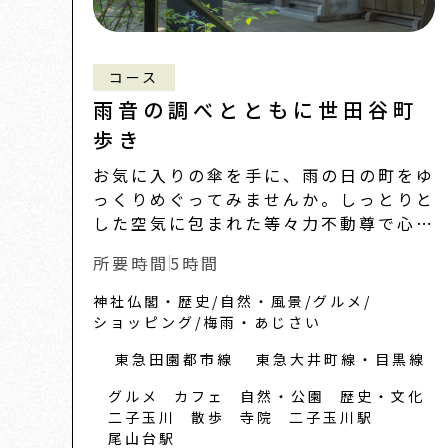
コース
雨音の調べとともに世田谷町
歩き
お気に入りの傘を手に、雨の日の町をゆ
っくりめぐってみませんか。しっとりと
した空気に包まれた等々力不動尊で心を
落ち着け、室内で楽しめる陶芸体験や、
所要時間
5時間
にぎわいのある商店街を気ままに散策。
景色を眺めながら、ラ...
神社仏閣・歴史
自然・風景
グルメ
ショッピング
梅雨・あじさい
東急田園都市線
東急大井町線・目黒線
グルメ
カフェ
自然・公園
歴史・文化
二子玉川
散歩
寺院
二子玉川駅
尾山台駅