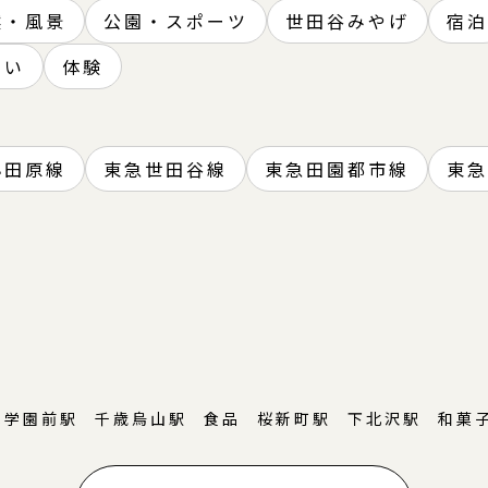
然・風景
公園・スポーツ
世田谷みやげ
宿泊
さい
体験
小田原線
東急世田谷線
東急田園都市線
東急
城学園前駅
千歳烏山駅
食品
桜新町駅
下北沢駅
和菓