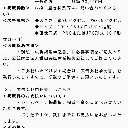
一般の方 ／月額 20,000円
＜掲載枠数＞
６枠（空き状況等はお問い合わせくださ
い）
＜広告規格＞
◆大きさ：縦80ピクセル、横305ピクセル
◆サイズ：100～150キロバイト程度
◆画像形式：PNGまたはJPG形式（GIF形
式は不可）
＜お申込み方法＞
・別紙「広告掲載申込書」に必要事項をご記入のう
え、公益財団法人世田谷区産業振興公社までご提出くださ
い。
・ご掲載いただけます場合は「広告掲載承認書」を
発行いたしますので、掲載のご準備をお願いいたします。
⇒⇒「広告掲載申込書」は
こちら
＜掲載料のお支払いについて＞
・ホームページ掲載後、掲載料金をご請求させてい
ただきます。
お手数ですが、期日までにお支払いをお願いいた
します。
＜その他＞