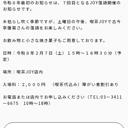
令和８年最初のお知らせは、７回目となるJOY落語開催の
お知らせです。
木枯らし吹く季節ですが、土曜日の午後、喫茶JOYで古今
亭雛菊さんの落語をお楽しみください。
お飲み物と小さな焼き菓子もご用意しております。
日時：令和８年２月７日（土）１５時～１６時３０分（予
定）
場所：喫茶JOY店内
入場料：２,０００円 （喫茶代込み）障がい者割引あり
お電話または店内でお申し込みください（TEL:03ー3411
ー6675 10時～18時）