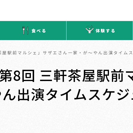
食べる
体験する
軒茶屋駅前マルシェ」サザエさん一家・が～やん出演タイム
「第8回 三軒茶屋駅
やん出演タイムスケジ