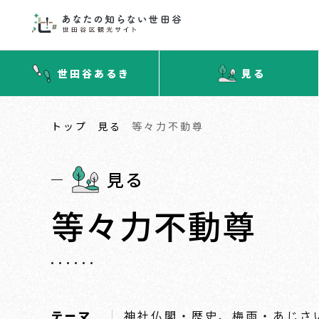
世田谷あるき
見る
トップ
見る
等々力不動尊
見る
等々力不動尊
テーマ
神社仏閣・歴史、梅雨・あじさ