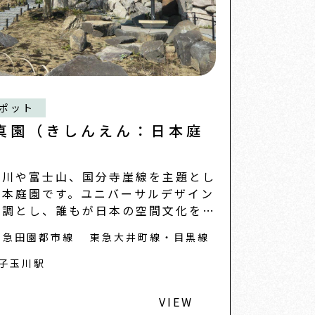
ポット
真園（きしんえん：日本庭
）
摩川や富士山、国分寺崖線を主題とし
日本庭園です。ユニバーサルデザイン
基調とし、誰もが日本の空間文化を楽
める新しい
東急田園都市線
東急大井町線・目黒線
子玉川駅
VIEW