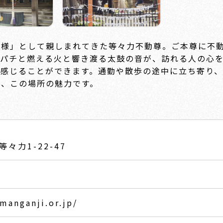
動様」として親しまれてきた等々力不動尊。ご本尊に不
チパチと燃える火と響き渡る太鼓の音が、訪れる人の心
に感じることができます。通勤や散歩の途中に立ち寄り
も、この場所の魅力です。
々力1-22-47
5
manganji.or.jp/