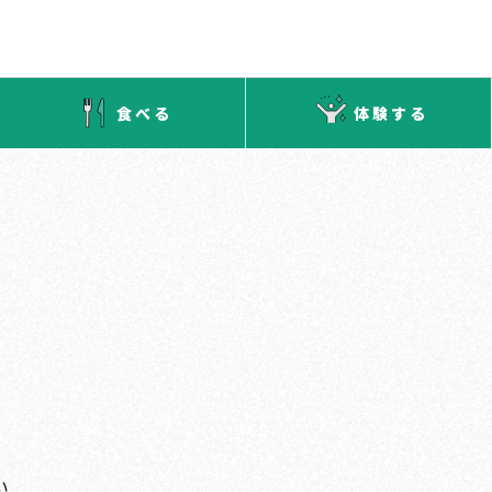
食べる
体験する
い