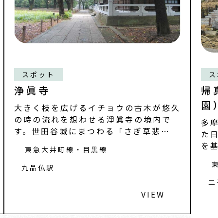
スポット
ス
浄眞寺
帰
園
大きく枝を広げるイチョウの古木が悠久
の時の流れを想わせる淨眞寺の境内で
多
す。世田谷城にまつわる「さぎ草悲
た
話」。その主人公常
を
東急大井町線・目黒線
し
九品仏駅
二
VIEW