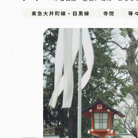
東急大井町線・目黒線
寺院
等