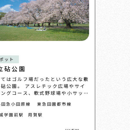
ポット
立砧公園
つてはゴルフ場だったという広大な敷
の砧公園。 アスレチック広場やサイ
リングコース、軟式野球場や小サッカ
場（有料
小田急小田原線
東急田園都市線
城学園前駅
用賀駅