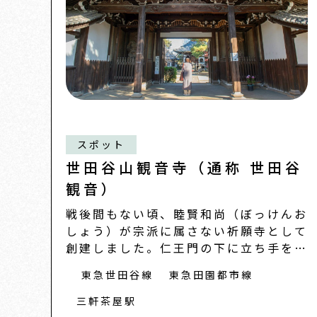
スポット
世田谷山観音寺（通称 世田谷
観音）
戦後間もない頃、睦賢和尚（ぼっけんお
しょう）が宗派に属さない祈願寺として
創建しました。仁王門の下に立ち手を叩
くと、まるで
東急世田谷線
東急田園都市線
三軒茶屋駅