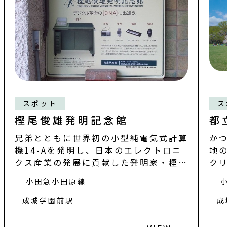
スポット
ス
樫尾俊雄発明記念館
都
兄弟とともに世界初の小型純電気式計算
か
機14-Aを発明し、日本のエレクトロニ
地
クス産業の発展に貢献した発明家・樫尾
ク
俊雄の功績
ー
小田急小田原線
成城学園前駅
成