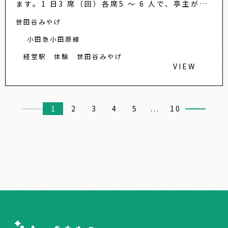
ます。1 日3 席（回）各席5 ～ 6 人で、亭主がお
茶を点てる一連の所作「お点前」を拝見し、お菓
世田谷みやげ
子とお抹茶をい...
小田急小田原線
経堂駅
体験
世田谷みやげ
VIEW
1
2
3
4
5
...
10