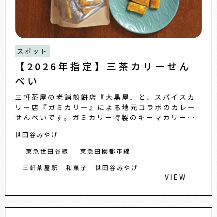
スポット
【2026年指定】三茶カリーせん
べい
三軒茶屋の老舗煎餅店『大黒屋』と、スパイスカ
リー店『ガミカリー』による地元コラボのカレー
せんべいです。ガミカリー特製のキーマカリー用
スパイスに、大黒屋のルーツである八丈島の島と
世田谷みやげ
うがらしをプラス。しっか...
東急世田谷線
東急田園都市線
三軒茶屋駅
和菓子
世田谷みやげ
VIEW