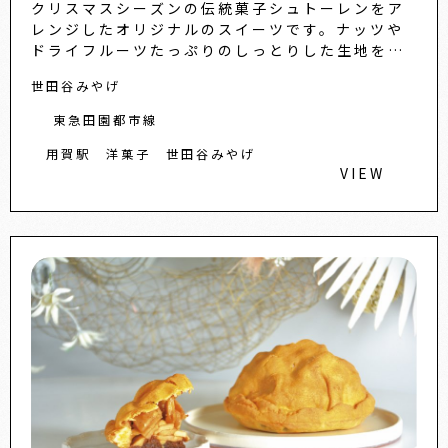
クリスマスシーズンの伝統菓子シュトーレンをア
レンジしたオリジナルのスイーツです。ナッツや
ドライフルーツたっぷりのしっとりした生地を、
さっくりした生地で包み、チョコレートでコーテ
世田谷みやげ
ィング。食べやすい一口サ...
東急田園都市線
用賀駅
洋菓子
世田谷みやげ
VIEW