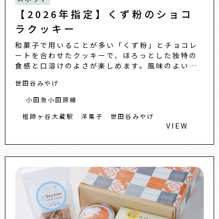
【2026年指定】くず粉のショコ
ラクッキー
和菓子で用いることが多い「くず粉」とチョコレ
ートを合わせたクッキーで、ほろっとした独特の
食感と口溶けのよさが楽しめます。風味のよい高
級宇治抹茶を使うなど高品質な素材を選び、香料
世田谷みやげ
や保存料は不使用。フレー...
小田急小田原線
祖師ヶ谷大蔵駅
洋菓子
世田谷みやげ
VIEW