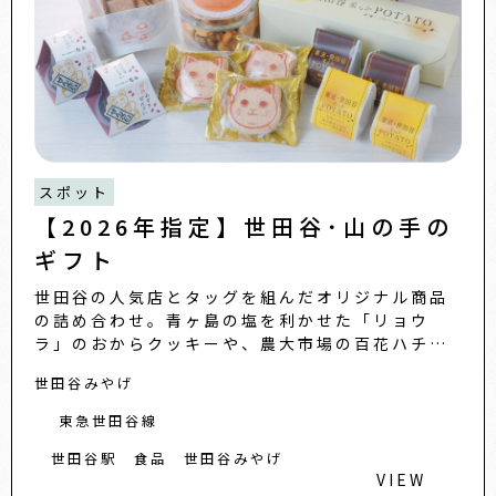
スポット
【2026年指定】世田谷･山の手の
ギフト
世田谷の人気店とタッグを組んだオリジナル商品
の詰め合わせ。青ヶ島の塩を利かせた「リョウ
ラ」のおからクッキーや、農大市場の百花ハチミ
ツを使ったスイートポテト、老舗と共に企画・開
世田谷みやげ
発したダックワーズやぜんざ...
東急世田谷線
世田谷駅
食品
世田谷みやげ
VIEW