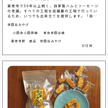
豪徳寺で50年以上続く、自家製ハムとソーセージ
の老舗。すべての工程を店舗裏の工場で行ってい
るため、いつでも出来立てを提供します。「自家
製ベーコン」は上質な脂がのった「下田さん家の
世田谷みやげ
豚」を使い、独自のスパ...
小田急小田原線
東急世田谷線
豪徳寺駅
食品
世田谷みやげ
VIEW