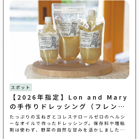
スポット
【2026年指定】Lon and Mary
の手作りドレッシング（フレン
チ）
たっぷりの玉ねぎとコレステロールゼロのヘルシ
ーなオイルで作ったドレッシング。保存料や増粘
剤は使わず、野菜の自然な甘みを活かしました。
マリネやカルパッチョ、ポテトサラダの隠し味な