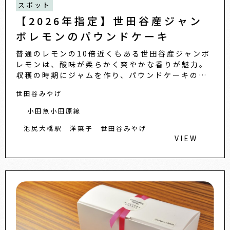
スポット
【2026年指定】世田谷産ジャン
ボレモンのパウンドケーキ
普通のレモンの10倍近くもある世田谷産ジャンボ
レモンは、酸味が柔らかく爽やかな香りが魅力。
収穫の時期にジャムを作り、パウンドケーキの生
地に混ぜて焼き上げました。メレンゲで作った生
世田谷みやげ
地はしっとり口溶けがよ...
小田急小田原線
池尻大橋駅
洋菓子
世田谷みやげ
VIEW