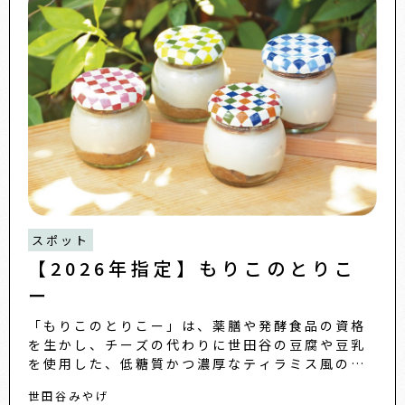
スポット
【2026年指定】もりこのとりこ
ー
「もりこのとりこー」は、薬膳や発酵食品の資格
を生かし、チーズの代わりに世田谷の豆腐や豆乳
を使用した、低糖質かつ濃厚なティラミス風の新
しいデザートです。2025年に世田谷みやげに指定
世田谷みやげ
されたグルテンフリー...