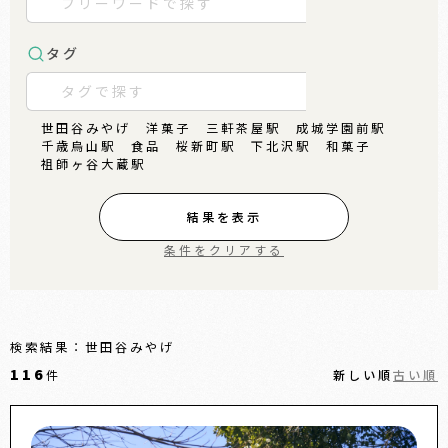
タグ
世田谷みやげ
洋菓子
三軒茶屋駅
成城学園前駅
千歳烏山駅
食品
桜新町駅
下北沢駅
和菓子
祖師ヶ谷大蔵駅
結果を表示
条件をクリアする
検索結果：世田谷みやげ
116
件
新しい順
古い順