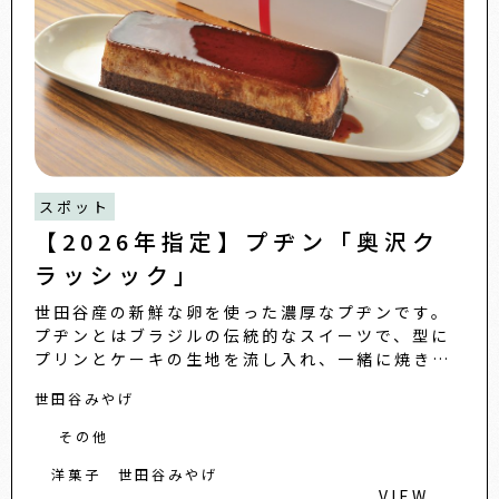
スポット
【2026年指定】プヂン「奥沢ク
ラッシック」
世田谷産の新鮮な卵を使った濃厚なプヂンです。
プヂンとはブラジルの伝統的なスイーツで、型に
プリンとケーキの生地を流し入れ、一緒に焼き上
げる珍しい製法のプリンケーキです。練乳でコク
世田谷みやげ
のある甘さに仕上げたもっ...
その他
洋菓子
世田谷みやげ
VIEW