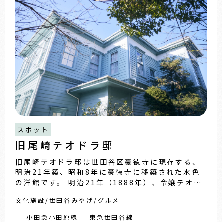
スポット
旧尾崎テオドラ邸
旧尾崎テオドラ邸は世田谷区豪徳寺に現存する、
明治21年築、昭和8年に豪徳寺に移築された水色
の洋館です。 明治21年（1888年）、令嬢テオド
ラ英子の来日時期に、日本人の父である男爵が建
文化施設
世田谷みやげ
グルメ
てたと言われて...
小田急小田原線
東急世田谷線