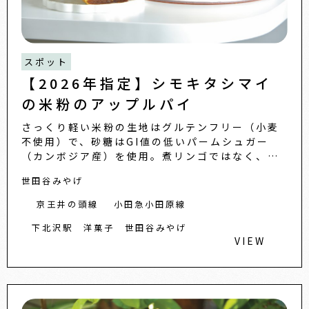
スポット
【2026年指定】シモキタシマイ
の米粉のアップルパイ
さっくり軽い米粉の生地はグルテンフリー（小麦
不使用）で、砂糖はGI値の低いパームシュガー
（カンボジア産）を使用。煮リンゴではなく、マ
リネした生のリンゴを生地にのせて焼き上げ、果
世田谷みやげ
実のみずみずしさやシャキ...
京王井の頭線
小田急小田原線
下北沢駅
洋菓子
世田谷みやげ
VIEW