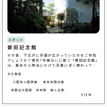
スポット
齋田記念館
その昔、下北沢に茶畑が広がっていたのをご存知
でしょうか？環状7号線沿いに建つ『齋田記念館』
は、幕末から明治にかけて茶業に深く関わってき
た齋田家の史料を所蔵しています。主な所蔵・展
文化施設
示品は、茶関係の古文書...
小田急小田原線
東急世田谷線
世田谷代田駅
若林駅
梅ヶ丘駅
VIEW