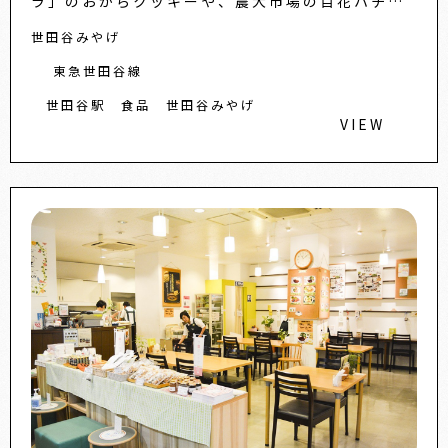
ラ」のおからクッキーや、農大市場の百花ハチミ
ツを使ったスイートポテト、老舗と共に企画・開
世田谷みやげ
発したダックワーズやぜんざ...
東急世田谷線
世田谷駅
食品
世田谷みやげ
VIEW