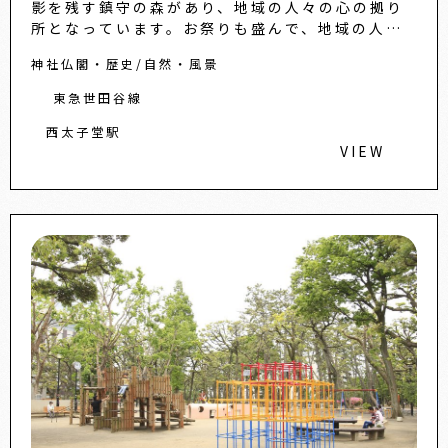
影を残す鎮守の森があり、地域の人々の心の拠り
所となっています。お祭りも盛んで、地域の人が
一堂に会する境内は、たくさんの御神輿や屋台で
神社仏閣・歴史
自然・風景
賑わいます。
東急世田谷線
西太子堂駅
VIEW