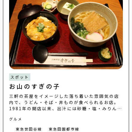
スポット
お山のすぎの子
三軒の茶屋をイメージした落ち着いた雰囲気の店
内で、うどん・そば・丼ものが食べられるお店。
1981年の開店以来、出汁には砂糖・塩・みりんを
使用せず、四国直送の煮干しと北海道産の昆布
グルメ
で、じっくりと時間...
東急世田谷線
東急田園都市線