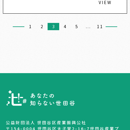
VIEW
1
2
3
4
5
...
11
公益財団法人 世田谷区産業振興公社
〒154-0004 世田谷区太子堂2-16-7世田谷産業プ