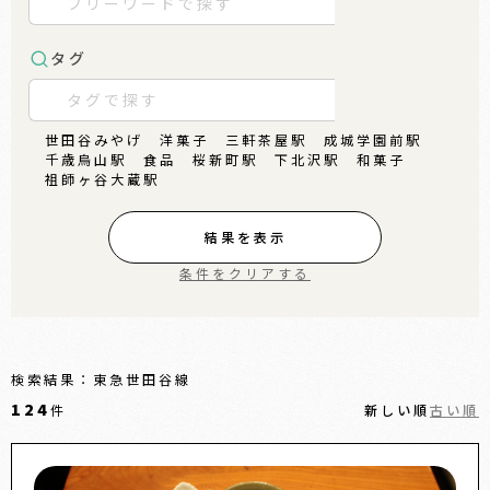
タグ
世田谷みやげ
洋菓子
三軒茶屋駅
成城学園前駅
千歳烏山駅
食品
桜新町駅
下北沢駅
和菓子
祖師ヶ谷大蔵駅
結果を表示
条件をクリアする
検索結果：東急世田谷線
124
件
新しい順
古い順