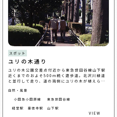
スポット
ユリの木通り
ユリの木公園交差点付近から東急世田谷線山下駅
近くまでのおよそ500m続く遊歩道。北沢川緑道
と並行して走り、道の両側にユリの木が植えられ
たレンガタイル敷きの並木道は、『ユリの木通
自然・風景
り』と呼ばれ、ベンチで休...
小田急小田原線
東急世田谷線
経堂駅
豪徳寺駅
山下駅
VIEW