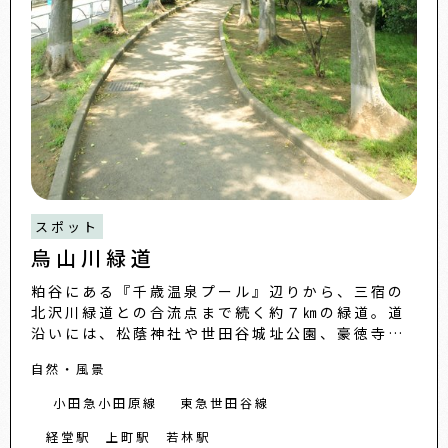
スポット
烏山川緑道
粕谷にある『千歳温泉プール』辺りから、三宿の
北沢川緑道との合流点まで続く約７㎞の緑道。道
沿いには、松蔭神社や世田谷城址公園、豪徳寺な
ど立ち寄りたいスポットが点在しています。
自然・風景
小田急小田原線
東急世田谷線
経堂駅
上町駅
若林駅