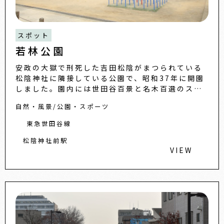
スポット
若林公園
安政の大獄で刑死した吉田松陰がまつられている
松陰神社に隣接している公園で、昭和37年に開園
しました。園内には世田谷百景と名木百選のスジ
ダイ群があり、夏には涼しい木陰を作って、人々
自然・風景
公園・スポーツ
の憩いの場となっていま...
東急世田谷線
松陰神社前駅
VIEW