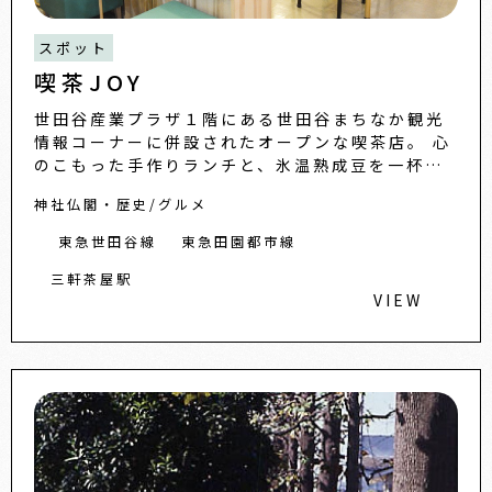
スポット
喫茶JOY
世田谷産業プラザ１階にある世田谷まちなか観光
情報コーナーに併設されたオープンな喫茶店。 心
のこもった手作りランチと、氷温熟成豆を一杯ず
つひいて淹れるホットコーヒー，ディンブラのウ
神社仏閣・歴史
グルメ
バ茶を使った紅茶など...
東急世田谷線
東急田園都市線
三軒茶屋駅
VIEW