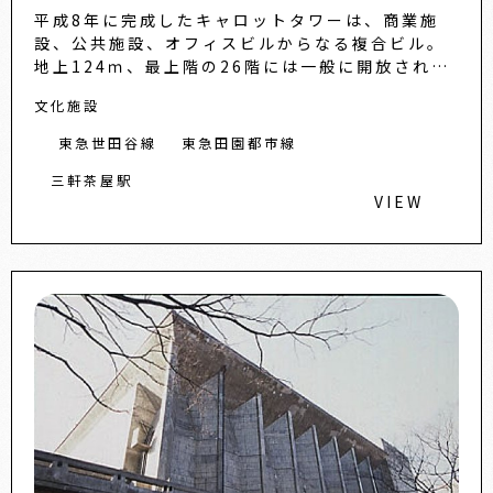
平成8年に完成したキャロットタワーは、商業施
設、公共施設、オフィスビルからなる複合ビル。
地上124ｍ、最上階の26階には一般に開放された
展望ロビーがあります。都心側にも無料展望エリ
文化施設
アを設け、東京タワー...
東急世田谷線
東急田園都市線
三軒茶屋駅
VIEW