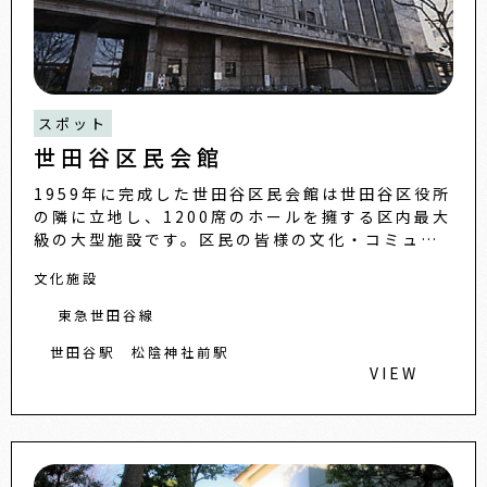
スポット
世田谷区民会館
1959年に完成した世田谷区民会館は世田谷区役所
の隣に立地し、1200席のホールを擁する区内最大
級の大型施設です。区民の皆様の文化・コミュニ
ティの場として各種コンサートを始め、映画会、
文化施設
講演会、団体の各...
東急世田谷線
世田谷駅
松陰神社前駅
VIEW