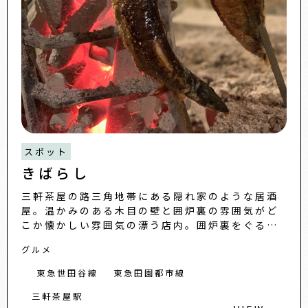
スポット
きばらし
三軒茶屋の路三角地帯にある隠れ家のような居酒
屋。温かみのある木目の壁と囲炉裏の雰囲気がど
こか懐かしい雰囲気の漂う店内。囲炉裏をぐるり
と囲うカウンターに座れば、丸ごと一本串焼きに
グルメ
されたさんまなど、その季...
東急世田谷線
東急田園都市線
三軒茶屋駅