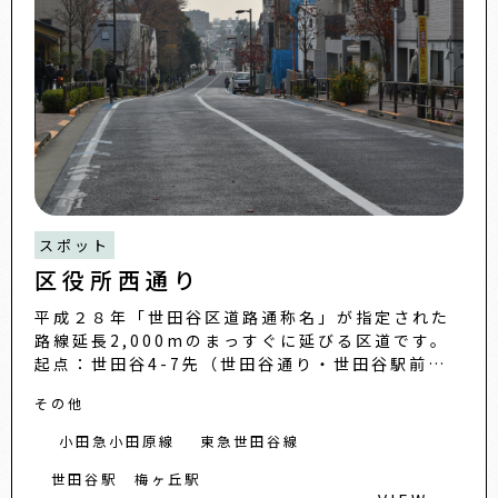
スポット
区役所西通り
平成２８年「世田谷区道路通称名」が指定された
路線延長2,000mのまっすぐに延びる区道です。
起点：世田谷4-7先（世田谷通り・世田谷駅前交
差点）終点：松原6-25先 「世田谷区道路通称
その他
名」は区道を親...
小田急小田原線
東急世田谷線
世田谷駅
梅ヶ丘駅